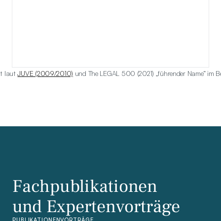
t laut 
JUVE (2009/2010)
 und The LEGAL 500 (2021) „führender Name“ im Ber
Fachpublikationen
und Expertenvorträge
PUBLIKATIONEN
VORTRÄGE