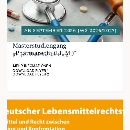
AB SEPTEMBER 2026 (WS 2026/2027)
Masterstudiengang 
„Pharmarecht (LL.M.)“
(Philipps-Universität Marburg)
MEHR INFOMATIONEN
DOWNLOAD FLYER 1
DOWNLOAD FLYER 2